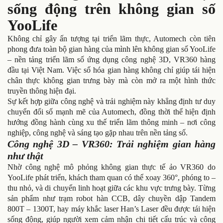
sống động trên không gian số
YooLife
Không chỉ gây ấn tượng tại triển lãm thực, Automech còn tiên
phong đưa toàn bộ gian hàng của mình lên không gian số YooLife
– nền tảng triển lãm số ứng dụng công nghệ 3D, VR360 hàng
đầu tại Việt Nam. Việc số hóa gian hàng không chỉ giúp tái hiện
chân thực không gian trưng bày mà còn mở ra một hình thức
truyền thông hiện đại.
Sự kết hợp giữa công nghệ và trải nghiệm này khẳng định tư duy
chuyển đổi số mạnh mẽ của Automech, đồng thời thể hiện định
hướng đồng hành cùng xu thế triển lãm thông minh – nơi công
nghiệp, công nghệ và sáng tạo gặp nhau trên nền tảng số.
Công nghệ 3D – VR360: Trải nghiệm gian hàng
như thật
Nhờ công nghệ mô phỏng không gian thực tế ảo VR360 do
YooLife phát triển, khách tham quan có thể xoay 360°, phóng to –
thu nhỏ, và di chuyển linh hoạt giữa các khu vực trưng bày. Từng
sản phẩm như trạm robot hàn CCB, dây chuyền dập Tandem
800T – 1300T, hay máy khắc laser Han’s Laser đều được tái hiện
sống động, giúp người xem cảm nhận chi tiết cấu trúc và công