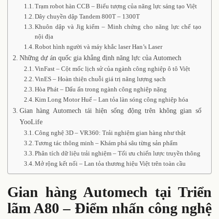
Trạm robot hàn CCB – Biểu tượng của năng lực sáng tạo Việt
Dây chuyền dập Tandem 800T – 1300T
Khuôn dập và Jig kiểm – Minh chứng cho năng lực chế tạo
nội địa
Robot hình người và máy khắc laser Han’s Laser
Những dự án quốc gia khẳng định năng lực của Automech
VinFast – Cột mốc lịch sử của ngành công nghiệp ô tô Việt
VinES – Hoàn thiện chuỗi giá trị năng lượng sạch
Hòa Phát – Dấu ấn trong ngành công nghiệp nặng
Kim Long Motor Huế – Lan tỏa làn sóng công nghiệp hóa
Gian hàng Automech tái hiện sống động trên không gian số
YooLife
Công nghệ 3D – VR360: Trải nghiệm gian hàng như thật
Tương tác thông minh – Khám phá sâu từng sản phẩm
Phân tích dữ liệu trải nghiệm – Tối ưu chiến lược truyền thông
Mở rộng kết nối – Lan tỏa thương hiệu Việt trên toàn cầu
Gian hàng Automech tại Triển
lãm A80 – Điểm nhấn công nghệ