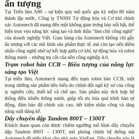
ấn tượng
Tại Triển lãm A80 – sự kiện quy mô quốc gia kỷ niệm 80 năm
thành lập nước, Công ty TNHH Tự động hóa và Cơ khí chính
xác Automech đã mang đến một không gian trưng bày nổi bật, thể
hiện trọn vẹn năng lực sáng tạo và tinh thần “làm chủ công nghệ”
của doanh nghiệp Việt. Gian hàng của Automech không chỉ gây
ấn tượng với các mô hình sản phẩm thực tế, mà còn tạo nên điểm
nhấn công nghệ nhờ sự kết hợp giữa cơ khí, tự động hóa và robot
thông minh – những trụ cột của nền công nghiệp 4.0.
Trạm robot hàn CCB – Biểu tượng của năng lực
sáng tạo Việt
Tại triển lãm, Automech mang đến trạm robot hàn CCB, một
trong những sản phẩm tiêu biểu do chính đội ngũ kỹ sư của công
ty nghiên cứu, thiết kế và chế tạo. Sản phẩm này tích hợp hệ
thống điều khiển thông minh, giúp tối ưu hóa quá trình hàn tự
động, đảm bảo độ chính xác cao, tiết kiệm nhân công và tăng
năng suất đáng kể.
Dây chuyền dập Tandem 800T – 1300T
Khách tham quan còn được chiêm ngưỡng mô hình dây chuyền
dập Tandem 800T – 1300T, mô phỏng chính hệ thống mà
Automech đã triển khai cho nhà máy VinFast. Dây chuyền này là