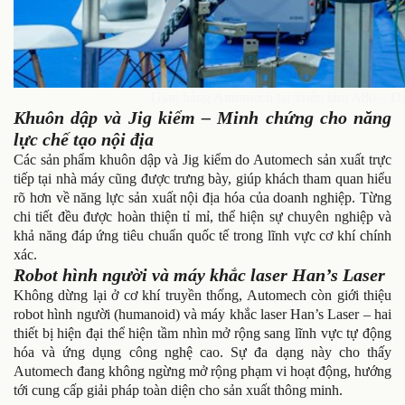
Gian hàng Automech tại Triển lãm A80 – Đ
Khuôn dập và Jig kiểm – Minh chứng cho năng
lực chế tạo nội địa
Các sản phẩm khuôn dập và Jig kiểm do Automech sản xuất trực
tiếp tại nhà máy cũng được trưng bày, giúp khách tham quan hiểu
rõ hơn về năng lực sản xuất nội địa hóa của doanh nghiệp. Từng
chi tiết đều được hoàn thiện tỉ mỉ, thể hiện sự chuyên nghiệp và
khả năng đáp ứng tiêu chuẩn quốc tế trong lĩnh vực cơ khí chính
xác.
Robot hình người và máy khắc laser Han’s Laser
Không dừng lại ở cơ khí truyền thống, Automech còn giới thiệu
robot hình người (humanoid) và máy khắc laser Han’s Laser – hai
thiết bị hiện đại thể hiện tầm nhìn mở rộng sang lĩnh vực tự động
hóa và ứng dụng công nghệ cao. Sự đa dạng này cho thấy
Automech đang không ngừng mở rộng phạm vi hoạt động, hướng
tới cung cấp giải pháp toàn diện cho sản xuất thông minh.