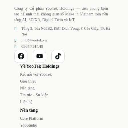
Công ty Cổ phần YooTek Holdings — tiên phong kiến
tạo hệ sinh thái không gian số Make in Vietnam trên nền
tảng AI, 3D/XR, Digital Twin và IoT.
Tầng 2, Tòa N09B2, KĐT Dịch Vọng, P. Cầu Giấy, TP. Hà
Nội
info@yootek.vn
0964 714 148
Về YooTek Holdings
Kết nối với YooTek
Giới thiệu
Nền tảng
Tin tức - Sự kiện
Liên hệ
Nền tảng
Core Platform
YooStudio