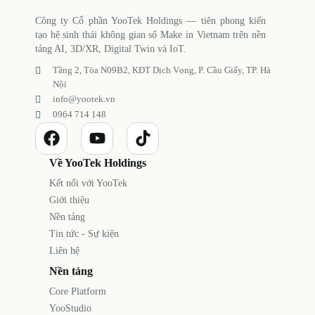
Công ty Cổ phần YooTek Holdings — tiên phong kiến
tạo hệ sinh thái không gian số Make in Vietnam trên nền
tảng AI, 3D/XR, Digital Twin và IoT.
Tầng 2, Tòa N09B2, KĐT Dịch Vọng, P. Cầu Giấy, TP. Hà
Nội
info@yootek.vn
0964 714 148
Về YooTek Holdings
Kết nối với YooTek
Giới thiệu
Nền tảng
Tin tức - Sự kiện
Liên hệ
Nền tảng
Core Platform
YooStudio