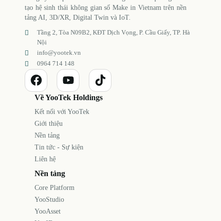
tạo hệ sinh thái không gian số Make in Vietnam trên nền
tảng AI, 3D/XR, Digital Twin và IoT.
Tầng 2, Tòa N09B2, KĐT Dịch Vọng, P. Cầu Giấy, TP. Hà
Nội
info@yootek.vn
0964 714 148
Về YooTek Holdings
Kết nối với YooTek
Giới thiệu
Nền tảng
Tin tức - Sự kiện
Liên hệ
Nền tảng
Core Platform
YooStudio
YooAsset