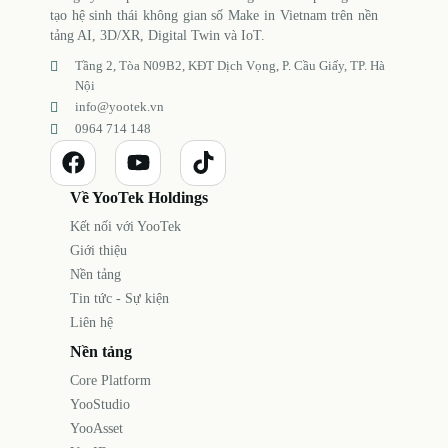
tạo hệ sinh thái không gian số Make in Vietnam trên nền
tảng AI, 3D/XR, Digital Twin và IoT.
Tầng 2, Tòa N09B2, KĐT Dịch Vọng, P. Cầu Giấy, TP. Hà
Nội
info@yootek.vn
0964 714 148
Về YooTek Holdings
Kết nối với YooTek
Giới thiệu
Nền tảng
Tin tức - Sự kiện
Liên hệ
Nền tảng
Core Platform
YooStudio
YooAsset