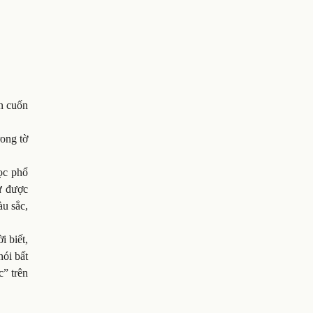
ẩn cuốn
rong tờ
ọc phổ
hư được
u sắc,
i biết,
nói bất
c” trên