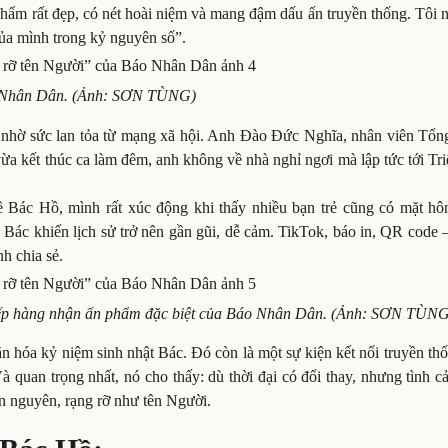
n phẩm rất đẹp, có nét hoài niệm và mang đậm dấu ấn truyền thống. Tôi 
của mình trong kỷ nguyên số”.
o Nhân Dân. (Ảnh: SƠN TÙNG)
rẻ nhờ sức lan tỏa từ mạng xã hội. Anh Đào Đức Nghĩa, nhân viên Tổn
ừa kết thúc ca làm đêm, anh không về nhà nghỉ ngơi mà lập tức tới Tr
ề Bác Hồ, mình rất xúc động khi thấy nhiều bạn trẻ cũng có mặt hô
ác khiến lịch sử trở nên gần gũi, dễ cảm. TikTok, báo in, QR code –
nh chia sẻ.
xếp hàng nhận ấn phẩm đặc biệt của Báo Nhân Dân. (Ảnh: SƠN TÙN
n hóa kỷ niệm sinh nhật Bác. Đó còn là một sự kiện kết nối truyền th
Và quan trọng nhất, nó cho thấy: dù thời đại có đổi thay, nhưng tình 
ẹn nguyên, rạng rỡ như tên Người.