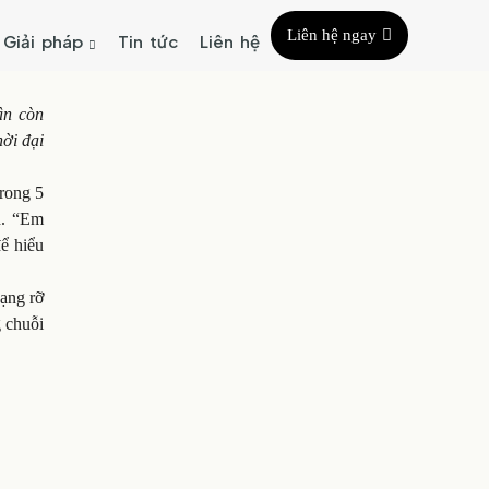
Liên hệ ngay
Giải pháp
Tin tức
Liên hệ
ân còn
hời đại
trong 5
h. “Em
ể hiểu
ạng rỡ
g chuỗi