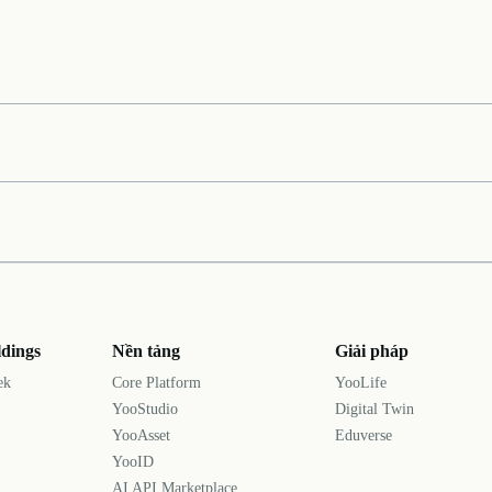
dings
Nền tảng
Giải pháp
ek
Core Platform
YooLife
YooStudio
Digital Twin
YooAsset
Eduverse
YooID
AI API Marketplace