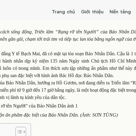
Trang chủ
Giới thiệu
Nền tảng
t cách sống động, Triển lãm “Rạng rỡ tên Người” của Báo Nhân D
nên gần gũi, chạm tới trái tim và tiếp tục lan tỏa bằng ngôn ngữ của t
 đẳng Y tế Bạch Mai, đã có mặt tại tòa soạn Báo Nhân Dân. Cậu là 1 
hát hành nhân dịp kỷ niệm 135 năm Ngày sinh Chủ tịch Hồ Chí Min
hì luôn có trong mình. Em thích sưu tập những ấn phẩm như thế này đ
 và phụ san đặc biệt với hình ảnh Bác Hồ đọc Báo Nhân Dân.
của Báo Nhân Dân, hướng ra Hồ Gươm, nơi đang diễn ra Triển lãm “R
ễn phí từ 9 giờ đến 17 giờ hằng ngày, là một hoạt động đặc biệt tron
h vị lãnh tụ kính yêu của dân tộc.
nhận ấn phẩm đặc biệt của Báo Nhân Dân. (Ảnh: SƠN TÙNG)