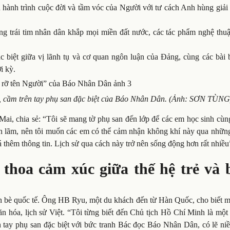
 hành trình cuộc đời và tầm vóc của Người với tư cách Anh hùng giải
ong trái tim nhân dân khắp mọi miền đất nước, các tác phẩm nghệ thu
 biệt giữa vị lãnh tụ và cơ quan ngôn luận của Đảng, cùng các bài 
i kỳ.
i, cầm trên tay phụ san đặc biệt của Báo Nhân Dân. (Ảnh: SƠN TÙNG
Mai, chia sẻ: “Tôi sẽ mang tờ phụ san đến lớp để các em học sinh cù
ển lãm, nên tôi muốn các em có thể cảm nhận không khí này qua những
 thêm thông tin. Lịch sử qua cách này trở nên sống động hơn rất nhiều
 thoa cảm xúc giữa thế hệ trẻ và 
ạn bè quốc tế. Ông HB Ryu, một du khách đến từ Hàn Quốc, cho biết m
n hóa, lịch sử Việt. “Tôi từng biết đến Chủ tịch Hồ Chí Minh là một
n tay phụ san đặc biệt với bức tranh Bác đọc Báo Nhân Dân, có lẽ ni