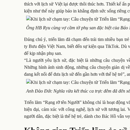
thích với lịch sử Việt lại được thôi thúc hơn. Thiết kế ấ
kiện như thế này giúp báo in khẳng định sức sống riêng 
Ông HB Ryu cùng vợ cầm tờ phụ san đặc biệt của Bá
Đáng chú ý, triển lãm đã chạm đến trái tim nhiều bạn t
ty Bưu điện Việt Nam, biết đến sự kiện qua TikTok. Dù v
để kịp nhận phụ san.
“Là người yêu lịch sử, đặc biệt là những câu chuyện v
Những hình ảnh sinh động, những câu chuyện giản dị về B
đang kết nối để đưa lịch sử đến gần hơn với thế hệ trẻ”, a
Anh Đào Đức Nghĩa vừa kết thúc ca trực đêm đã đến 
Triển lãm “Rạng rỡ tên Người” không chỉ là hoạt động vă
hiện đại, cảm xúc với công nghệ, lịch sử với tương lai. 
người dân, đặc biệt là thế hệ trẻ, dành cho Bác Hồ vẫn v