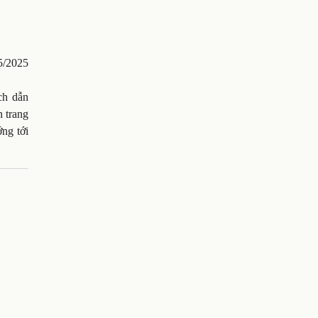
/5/2025
ch dẫn
n trang
ớng tới