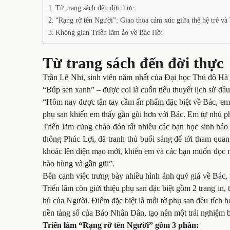
Từ trang sách đến đời thực
“Rạng rỡ tên Người”: Giao thoa cảm xúc giữa thế hệ trẻ và 
Không gian Triển lãm ảo về Bác Hồ:
Từ trang sách đến đời thực
Trần Lê Nhi, sinh viên năm nhất của Đại học Thủ đô Hà 
“Búp sen xanh” – được coi là cuốn tiểu thuyết lịch sử đầu
“Hôm nay được tận tay cầm ấn phẩm đặc biệt về Bác, em c
phụ san khiến em thấy gần gũi hơn với Bác. Em tự nhủ ph
Triển lãm cũng chào đón rất nhiều các bạn học sinh há
thông Phúc Lợi, đã tranh thủ buổi sáng để tới tham qua
khoác lên diện mạo mới, khiến em và các bạn muốn đọc n
hào hùng và gần gũi”.
Bên cạnh việc trưng bày nhiều hình ảnh quý giá về Bác, 
Triển lãm còn giới thiệu phụ san đặc biệt gồm 2 trang in
hủ của Người. Điểm đặc biệt là mỗi tờ phụ san đều tích
nền tảng số của Báo Nhân Dân, tạo nên một trải nghiệm bá
Triển lãm “Rạng rỡ tên Người” gồm 3 phần: