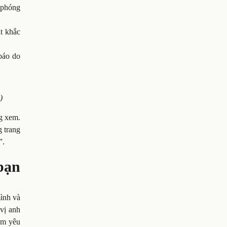
 phóng
ật khắc
báo do
)
ng xem.
 trang
”.
bạn
ình và
 vị anh
ềm yêu