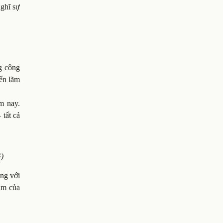
nghĩ sự
g công
iển lãm
m nay.
 tất cả
G)
ống với
cảm của