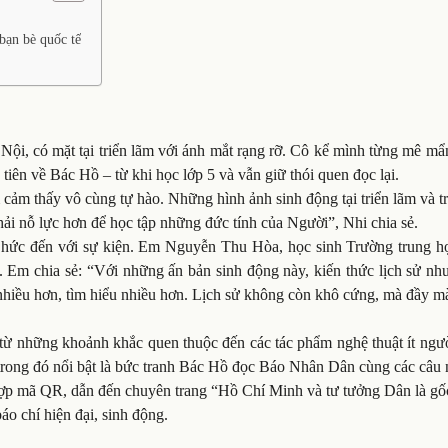
bạn bè quốc tế
Nội, có mặt tại triển lãm với ánh mắt rạng rỡ. Cô kể mình từng mê m
 tiên về Bác Hồ – từ khi học lớp 5 và vẫn giữ thói quen đọc lại.
ảm thấy vô cùng tự hào. Những hình ảnh sinh động tại triển lãm và t
ải nỗ lực hơn để học tập những đức tính của Người”, Nhi chia sẻ.
o hức đến với sự kiện. Em Nguyễn Thu Hòa, học sinh Trường trung h
n. Em chia sẻ: “Với những ấn bản sinh động này, kiến thức lịch sử n
hiều hơn, tìm hiểu nhiều hơn. Lịch sử không còn khô cứng, mà đầy mà
từ những khoảnh khắc quen thuộc đến các tác phẩm nghệ thuật ít ngườ
, trong đó nổi bật là bức tranh Bác Hồ đọc Báo Nhân Dân cùng các câu 
 hợp mã QR, dẫn đến chuyên trang “Hồ Chí Minh và tư tưởng Dân là gố
o chí hiện đại, sinh động.