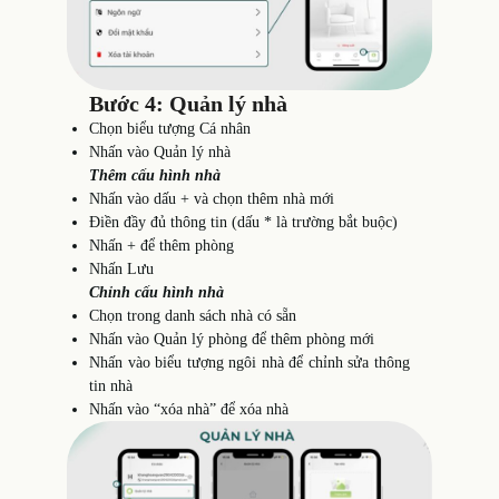
Bước 4: Quản lý nhà
Chọn biểu tượng Cá nhân
Nhấn vào Quản lý nhà
Thêm cấu hình nhà
Nhấn vào dấu + và chọn thêm nhà mới
Điền đầy đủ thông tin (dấu * là trường bắt buộc)
Nhấn + để thêm phòng
Nhấn Lưu
Chỉnh cấu hình nhà
C
họn trong danh sách nhà có sẵn
Nhấn vào Quản lý phòng để thêm phòng mới
Nhấn vào biểu tượng ngôi nhà để chỉnh sửa thông
tin nhà
Nhấn vào “xóa nhà” để xóa nhà