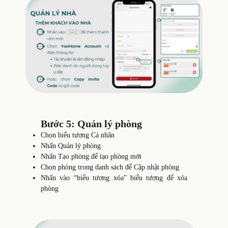
Bước 5: Quản lý phòng
Chọn biểu tượng Cá nhân
Nhấn Quản lý phòng
Nhấn Tạo phòng để tạo phòng mới
Chọn phòng trong danh sách để Cập nhật phòng
Nhấn vào “biểu tượng xóa” biểu tượng để xóa
phòng