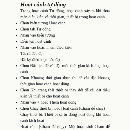
Hoạt cảnh tự động
Trong hoạt cảnh Tự động, hoạt cảnh xảy ra khi thỏa
mãn điều kiện về thời gian, thiết bị trong hoạt cảnh
Chọn biểu tượng Hoạt cảnh
Chọn tab Tự động
Nhấn vào biểu tượng
Điền tên hoạt cảnh
Nhấn vào hoặc Thêm điều kiện
Tất cả đều đạt
Bất kỳ điều kiện nào đạt
Chọn Đặt lịch để cài đặt mốc thời gian kích hoạt hoạt
cảnh
Chọn Khoảng thời gian thực thi để cài đặt khoảng
thời gian hoạt cảnh hoạt động
Chọn Khi trạng thái thiết bị thay đổi để cài đặt điều
kiện về thiết bị cho hoạt cảnh
Nhấn vào + hoặc Thêm hoạt động
Chọn Chạy thiết bị hoặc Hoạt cảnh (Chạm để chạy)
Chạy thiết bị: Thiết bị sẽ tự động hoạt động khi hoạt
cảnh kích hoạt
Hoạt cảnh (Chạm để chạy): Một hoạt cảnh Chạm để