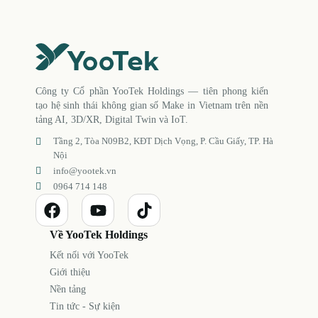
Công ty Cổ phần YooTek Holdings — tiên phong kiến
tạo hệ sinh thái không gian số Make in Vietnam trên nền
tảng AI, 3D/XR, Digital Twin và IoT.
Tầng 2, Tòa N09B2, KĐT Dịch Vọng, P. Cầu Giấy, TP. Hà
Nội
info@yootek.vn
0964 714 148
Về YooTek Holdings
Kết nối với YooTek
Giới thiệu
Nền tảng
Tin tức - Sự kiện