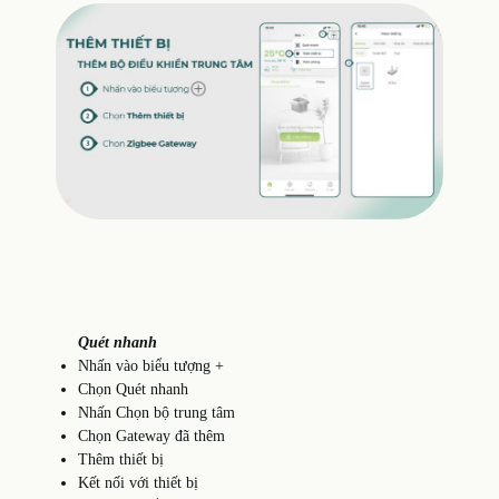
Quét nhanh
Nhấn vào biểu tượng +
Chọn Quét nhanh
Nhấn Chọn bộ trung tâm
Chọn Gateway đã thêm
Thêm thiết bị
Kết nối với thiết bị