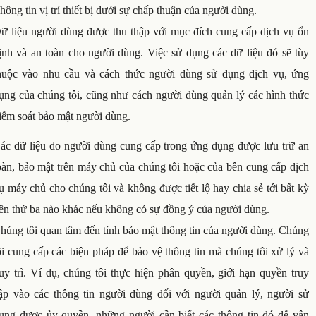
hông tin vị trí thiết bị dưới sự chấp thuận của người dùng.
ữ liệu người dùng được thu thập với mục đích cung cấp dịch vụ ổn
ịnh và an toàn cho người dùng. Việc sử dụng các dữ liệu đó sẽ tùy
huộc vào nhu cầu và cách thức người dùng sử dụng dịch vụ, ứng
ụng của chúng tôi, cũng như cách người dùng quản lý các hình thức
iểm soát bảo mật người dùng.
ác dữ liệu do người dùng cung cấp trong ứng dụng được lưu trữ an
oàn, bảo mật trên máy chủ của chúng tôi hoặc của bên cung cấp dịch
ụ máy chủ cho chúng tôi và không được tiết lộ hay chia sẻ tới bất kỳ
ên thứ ba nào khác nếu không có sự đồng ý của người dùng.
húng tôi quan tâm đến tính bảo mật thông tin của người dùng. Chúng
ôi cung cấp các biện pháp để bảo vệ thông tin mà chúng tôi xử lý và
uy trì. Ví dụ, chúng tôi thực hiện phân quyền, giới hạn quyền truy
ập vào các thông tin người dùng đối với người quản lý, người sử
ụng được ủy quyền, những người cần biết các thông tin đó để vận