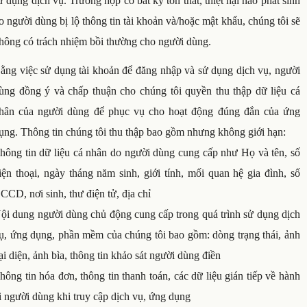
ử dụng dịch vụ. Trường hợp có bất kỳ tổn thất, thiệt hại nào phát sinh
o người dùng bị lộ thông tin tài khoản và/hoặc mật khẩu, chúng tôi sẽ
hông có trách nhiệm bồi thường cho người dùng.
ằng việc sử dụng tài khoản để đăng nhập và sử dụng dịch vụ, người
ùng đồng ý và chấp thuận cho chúng tôi quyền thu thập dữ liệu cá
hân của người dùng để phục vụ cho hoạt động đúng đắn của ứng
ụng. Thông tin chúng tôi thu thập bao gồm nhưng không giới hạn:
hông tin dữ liệu cá nhân do người dùng cung cấp như Họ và tên, số
iện thoại, ngày tháng năm sinh, giới tính, mối quan hệ gia đình, số
CCD, nơi sinh, thư điện tử, địa chỉ
ội dung người dùng chủ động cung cấp trong quá trình sử dụng dịch
ụ, ứng dụng, phần mềm của chúng tôi bao gồm: dòng trạng thái, ảnh
ại diện, ảnh bìa, thông tin khảo sát người dùng điền
hông tin hóa đơn, thông tin thanh toán, các dữ liệu gián tiếp về hành
i người dùng khi truy cập dịch vụ, ứng dụng