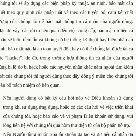
húng tôi sẽ áp dụng các biện pháp kỹ thuật, an ninh, bảo mật cần
hiết theo quy định của pháp luật và theo các tuyên bố, cam kết chất
ượng của chúng tôi để bảo mật thông tin cá nhân của người dùng.
ặc dù vậy, các rủi ro liên quan đến việc cung cấp, bảo mật dữ liệu cá
hân sẽ luôn tiềm ẩn và không có hệ thống kỹ thuật hay biện pháp an
inh, bảo mật nào là an toàn tuyệt đối, hay có thể chống lại được tất cả
ác “hacker”, do đó, trong trường hợp thông tin cá nhân của người
ùng bị lộ do bị hack hoặc các nguyên nhân khác nằm ngoài tầm kiểm
oát của chúng tôi thì người dùng theo đây đồng ý miễn cho chúng tôi
oàn bộ trách nhiệm có liên quan.
Nếu người dùng có bất kỳ câu hỏi nào về Điều khoản sử dụng
trong khi sử dụng ứng dụng, hoặc có các câu hỏi về việc triển khai
của chúng tôi, hoặc báo cáo về vi phạm Điều khoản sử dụng, vui
lòng liên hệ với chúng tôi qua hòm thư điện tử của bộ phận hỗ trợ.
Nếu Người dùng muốn xóa tài khoản đã tạo và dữ liệu cá nhân đã