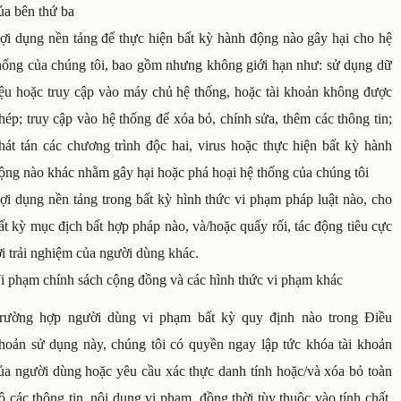
ủa bên thứ ba
ợi dụng nền tảng để thực hiện bất kỳ hành động nào gây hại cho hệ
hống của chúng tôi, bao gồm nhưng không giới hạn như: sử dụng dữ
iệu hoặc truy cập vào máy chủ hệ thống, hoặc tài khoản không được
hép; truy cập vào hệ thống để xóa bỏ, chính sửa, thêm các thông tin;
hát tán các chương trình độc hai, virus hoặc thực hiện bất kỳ hành
ộng nào khác nhằm gây hại hoặc phá hoại hệ thống của chúng tôi
ợi dụng nền tảng trong bất kỳ hình thức vi phạm pháp luật nào, cho
ất kỳ mục địch bất hợp pháp nào, và/hoặc quấy rối, tác động tiêu cực
ới trải nghiệm của người dùng khác.
i phạm chính sách cộng đồng và các hình thức vi phạm khác
rường hợp người dùng vi phạm bất kỳ quy định nào trong Điều
hoản sử dụng này, chúng tôi có quyền ngay lập tức khóa tài khoản
ủa người dùng hoặc yêu cầu xác thực danh tính hoặc/và xóa bỏ toàn
ộ các thông tin, nội dung vi phạm, đồng thời tùy thuộc vào tính chất,