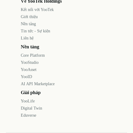
Về YooTek Holdings
Kết nối với YooTek
Giới thiệu
Nền tảng
Tin tức - Sự kiện
Liên hệ
Nền tảng
Core Platform
YooStudio
YooAsset
YooID
AI API Marketplace
Giải pháp
YooLife
Digital Twin
Eduverse