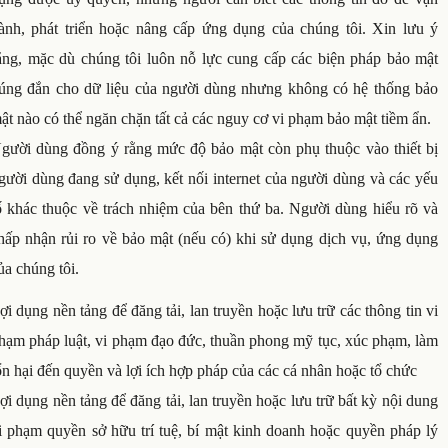
ành, phát triển hoặc nâng cấp ứng dụng của chúng tôi. Xin lưu ý
ằng, mặc dù chúng tôi luôn nỗ lực cung cấp các biện pháp bảo mật
úng đắn cho dữ liệu của người dùng nhưng không có hệ thống bảo
ật nào có thể ngăn chặn tất cả các nguy cơ vi phạm bảo mật tiềm ẩn.
gười dùng đồng ý rằng mức độ bảo mật còn phụ thuộc vào thiết bị
gười dùng đang sử dụng, kết nối internet của người dùng và các yếu
ố khác thuộc về trách nhiệm của bên thứ ba. Người dùng hiểu rõ và
hấp nhận rủi ro về bảo mật (nếu có) khi sử dụng dịch vụ, ứng dụng
ủa chúng tôi.
ợi dụng nền tảng để đăng tải, lan truyền hoặc lưu trữ các thông tin vi
hạm pháp luật, vi phạm đạo đức, thuần phong mỹ tục, xúc phạm, làm
ổn hại đến quyền và lợi ích hợp pháp của các cá nhân hoặc tổ chức
ợi dụng nền tảng để đăng tải, lan truyền hoặc lưu trữ bất kỳ nội dung
i phạm quyền sở hữu trí tuệ, bí mật kinh doanh hoặc quyền pháp lý