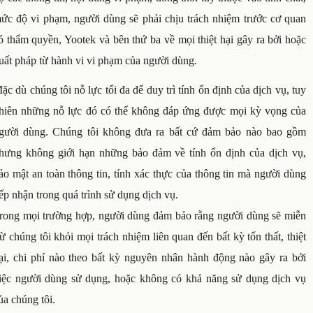
ức độ vi phạm, người dùng sẽ phải chịu trách nhiệm trước cơ quan
ó thẩm quyền, Yootek và bên thứ ba về mọi thiệt hại gây ra bởi hoặc
uất pháp từ hành vi vi phạm của người dùng.
ặc dù chúng tôi nỗ lực tối đa để duy trì tính ổn định của dịch vụ, tuy
hiên những nỗ lực đó có thể không đáp ứng được mọi kỳ vọng của
gười dùng. Chúng tôi không đưa ra bất cứ đảm bảo nào bao gồm
hưng không giới hạn những bảo đảm về tính ổn định của dịch vụ,
ảo mật an toàn thông tin, tính xác thực của thông tin mà người dùng
iếp nhận trong quá trình sử dụng dịch vụ.
rong mọi trường hợp, người dùng đảm bảo rằng người dùng sẽ miễn
rừ chúng tôi khỏi mọi trách nhiệm liên quan đến bất kỳ tổn thất, thiệt
ại, chi phí nào theo bất kỳ nguyên nhân hành động nào gây ra bởi
iệc người dùng sử dụng, hoặc không có khả năng sử dụng dịch vụ
ủa chúng tôi.