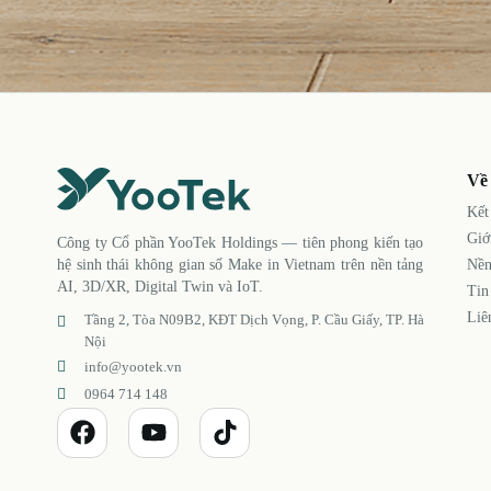
Về
Kết
Giớ
Công ty Cổ phần YooTek Holdings — tiên phong kiến tạo
Nền
hệ sinh thái không gian số Make in Vietnam trên nền tảng
AI, 3D/XR, Digital Twin và IoT.
Tin
Liê
Tầng 2, Tòa N09B2, KĐT Dịch Vọng, P. Cầu Giấy, TP. Hà
Nội
info@yootek.vn
0964 714 148