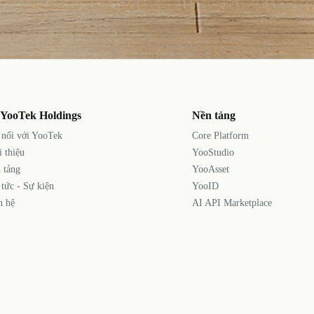
 YooTek Holdings
Nền tảng
 nối với YooTek
Core Platform
i thiệu
YooStudio
 tảng
YooAsset
 tức - Sự kiện
YooID
n hệ
AI API Marketplace