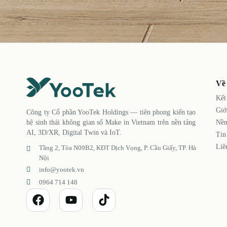
Về
Kết
Giớ
Công ty Cổ phần YooTek Holdings — tiên phong kiến tạo
Nền
hệ sinh thái không gian số Make in Vietnam trên nền tảng
AI, 3D/XR, Digital Twin và IoT.
Tin
Liê
Tầng 2, Tòa N09B2, KĐT Dịch Vọng, P. Cầu Giấy, TP. Hà
Nội
info@yootek.vn
0964 714 148