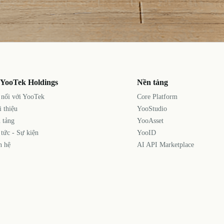
 YooTek Holdings
Nền tảng
 nối với YooTek
Core Platform
i thiệu
YooStudio
 tảng
YooAsset
 tức - Sự kiện
YooID
n hệ
AI API Marketplace